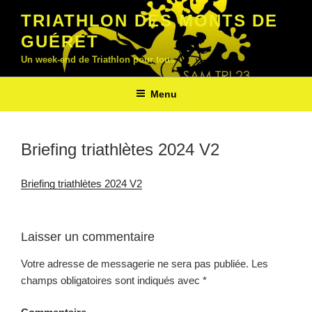
Aller
TRIATHLON DES MONTS DE
au
GUÉRET
contenu
principal
Un week-end de Triathlon pour tous
Menu
Briefing triathlètes 2024 V2
Briefing triathlètes 2024 V2
Laisser un commentaire
Votre adresse de messagerie ne sera pas publiée.
Les
champs obligatoires sont indiqués avec
*