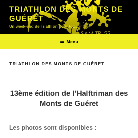
Aller
TRIATHLON DES MONTS DE
au
GUÉRET
contenu
principal
Un week-end de Triathlon pour tous
Menu
TRIATHLON DES MONTS DE GUÉRET
13ème édition de l’Halftriman des
Monts de Guéret
Les photos sont disponibles :