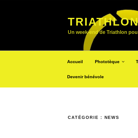
Aller
au
TRIATHLON
contenu
principal
Un week-end de Triathlon pou
Accueil
Phototèque
T
Devenir bénévole
CATÉGORIE :
NEWS