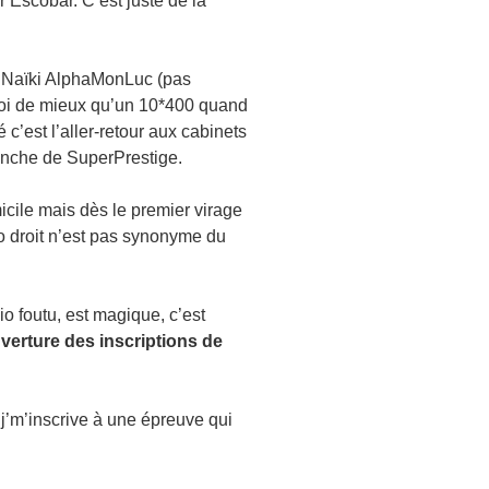
 Escobar. C’est juste de la
s Naïki AlphaMonLuc (pas
 Quoi de mieux qu’un 10*400 quand
é c’est l’aller-retour aux cabinets
anche de SuperPrestige.
micile mais dès le premier virage
io droit n’est pas synonyme du
o foutu, est magique, c’est
uverture des inscriptions de
 j’m’inscrive à une épreuve qui