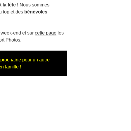
 la fête !
Nous sommes
 top et des
bénévoles
u week-end et sur
cette page
les
rt Photos.
 prochaine pour un autre
n famille !