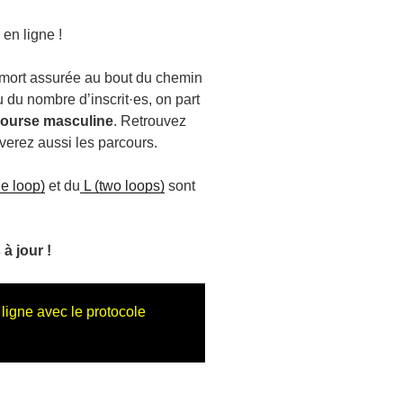
 en ligne !
 mort assurée au bout du chemin
u du nombre d’inscrit·es, on part
course masculine
. Retrouvez
uverez aussi les parcours.
e loop)
et du
L (two loops)
sont
à jour !
 ligne avec le protocole