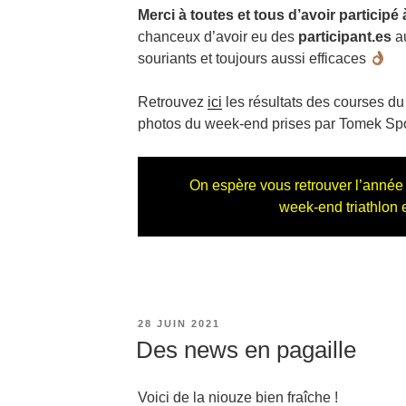
Merci à toutes
et tous
d’avoir participé à
chanceux d’avoir eu des
participant.es
au
souriants et toujours aussi efficaces
Retrouvez
ici
les résultats des courses d
photos du week-end prises par Tomek Spo
On espère vous retrouver l’année
week-end triathlon e
PUBLIÉ
28 JUIN 2021
LE
Des news en pagaille
Voici de la niouze bien fraîche !