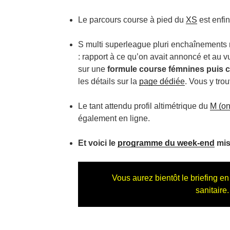
Le parcours course à pied du
XS
est enfin
S multi superleague pluri enchaînements
: rapport à ce qu’on avait annoncé et au v
sur une
formule course fémnines puis 
les détails sur la
page dédiée
. Vous y tro
Le tant attendu profil altimétrique du
M (on
également en ligne.
Et voici le
programme du week-end
mis 
Vous aurez bientôt le briefing en
sanitaire.