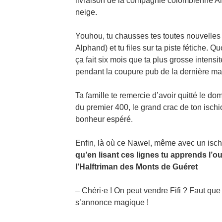
livraison de la compagnie colombienne Air
neige.
Youhou, tu chausses tes toutes nouvelle
Alphand) et tu files sur ta piste fétiche.
ça fait six mois que ta plus grosse intensit
pendant la coupure pub de la dernière m
Ta famille te remercie d’avoir quitté le do
du premier 400, le grand crac de ton isch
bonheur espéré.
Enfin, là où ce Nawel, même avec un ischi
qu’en lisant ces lignes tu apprends l’o
l’Halftriman des Monts de Guéret
– Chéri·e ! On peut vendre Fifi ? Faut que
s’annonce magique !