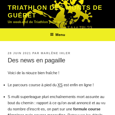
Aller
TRIATHLON DES MONTS DE
au
GUÉRET
contenu
principal
Un week-end de Triathlon pour tous
Menu
PUBLIÉ
28 JUIN 2021
PAR
MARLÈNE IHLER
LE
Des news en pagaille
Voici de la niouze bien fraîche !
Le parcours course à pied du
XS
est enfin en ligne !
S multi superleague pluri enchaînements mort assurée au
bout du chemin : rapport à ce qu’on avait annoncé et au vu
du nombre d’inscrit·es, on part sur une
formule course