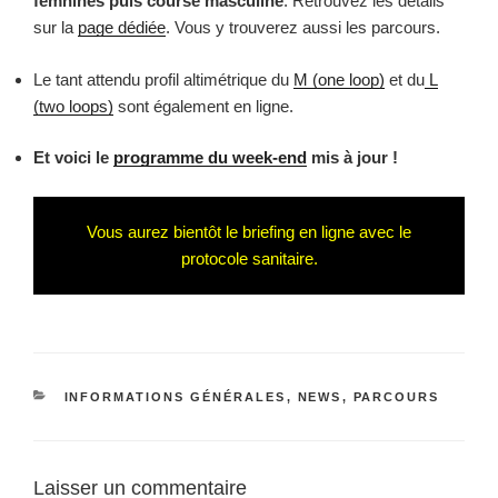
fémnines puis course masculine
. Retrouvez les détails
sur la
page dédiée
. Vous y trouverez aussi les parcours.
Le tant attendu profil altimétrique du
M (one loop)
et du
L
(two loops)
sont également en ligne.
Et voici le
programme du week-end
mis à jour !
Vous aurez bientôt le briefing en ligne avec le
protocole sanitaire.
CATÉGORIES
INFORMATIONS GÉNÉRALES
,
NEWS
,
PARCOURS
Laisser un commentaire