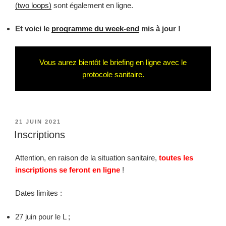
(two loops)
sont également en ligne.
Et voici le
programme du week-end
mis à jour !
Vous aurez bientôt le briefing en ligne avec le
protocole sanitaire.
PUBLIÉ
21 JUIN 2021
LE
Inscriptions
Attention, en raison de la situation sanitaire,
toutes les
inscriptions se feront en ligne
!
Dates limites :
27 juin pour le L ;