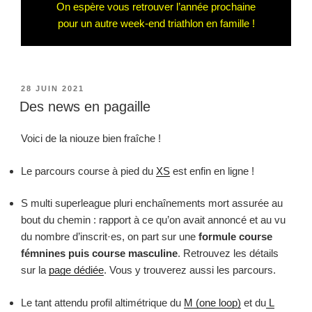
On espère vous retrouver l’année prochaine
pour un autre week-end triathlon en famille !
PUBLIÉ
28 JUIN 2021
LE
Des news en pagaille
Voici de la niouze bien fraîche !
Le parcours course à pied du
XS
est enfin en ligne !
S multi superleague pluri enchaînements mort assurée au
bout du chemin : rapport à ce qu’on avait annoncé et au vu
du nombre d’inscrit·es, on part sur une
formule course
fémnines puis course masculine
. Retrouvez les détails
sur la
page dédiée
. Vous y trouverez aussi les parcours.
Le tant attendu profil altimétrique du
M (one loop)
et du
L