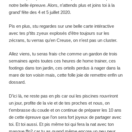
notre belle épreuve. Alors, n’attends plus et joins toi à la
grand’ fête des 4 et 5 juillet 2020.
Pis en plus, stu regardes sur une belle carte intéractive
avec tes p’tits zyeux explosés d’être toujours sur les
zécrans, tu verras qu’en Creuse, on n’est pas un cluster.
Allez viens, tu seras frais·che comme un gardon de trois
semaines après toutes ces heures de home trainer, ces
footings dans ton jardin, ces orteils perdus à nager dans la
mare de ton voisin mais, cette folle joie de remettre enfin un
dossard.
D’ici là, ne reste pas en pls car oui les piscines rouvriront
un jour, profite de la vie et de tes proches et nous, on
t’embrasse du coude et on continue de préparer les 10 ans
de cette épreuve que l’on sera fort joyeux de partager avec
toi. Et toi aussi. Et pis même toi qui fera la nat avec ton
masque ffp2 car tu as quand même encore un peu peur.