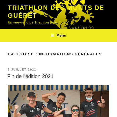
Aller
TRIATHLON DES MONTS DE
au
GUÉRET
contenu
principal
Un week-end de Triathlon pour tous
Menu
CATÉGORIE :
INFORMATIONS GÉNÉRALES
PUBLIÉ
6 JUILLET 2021
LE
Fin de l’édition 2021