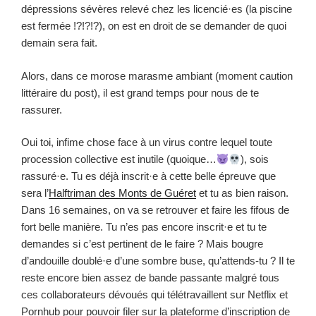
dépressions sévères relevé chez les licencié·es (la piscine
est fermée !?!?!?), on est en droit de se demander de quoi
demain sera fait.
Alors, dans ce morose marasme ambiant (moment caution
littéraire du post), il est grand temps pour nous de te
rassurer.
Oui toi, infime chose face à un virus contre lequel toute
procession collective est inutile (quoique…
), sois
rassuré·e. Tu es déjà inscrit·e à cette belle épreuve que
sera l’
Halftriman des Monts de Guéret
et tu as bien raison.
Dans 16 semaines, on va se retrouver et faire les fifous de
fort belle manière. Tu n’es pas encore inscrit·e et tu te
demandes si c’est pertinent de le faire ? Mais bougre
d’andouille doublé·e d’une sombre buse, qu’attends-tu ? Il te
reste encore bien assez de bande passante malgré tous
ces collaborateurs dévoués qui télétravaillent sur Netflix et
Pornhub pour pouvoir filer sur la plateforme d’inscription de